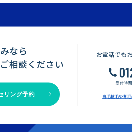
悩みなら
お電話でも
にご相談ください
01
受付時間 /
セリング予約
自毛植毛や育毛