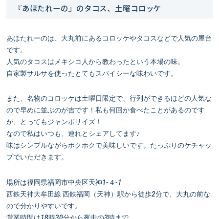
『あほたれーの』のタコス、土曜コロッケ
あほたれーのは、大丸前にあるコロッケやタコスなどで人気の屋台
です。
人気のタコスはメキシコ人から教わったという本場の味。
自家製サルサを使ったとてもスパイシーな味わいです。
また、名物のコロッケは土曜日限定で、行列ができるほどの人気な
ので早めに並ぶのが吉です！私も何回か食べたことがあるのです
が、とってもジャンボサイズ！
なので私はいつも、連れとシェアしてます♪
味はシンプルながらホクホクで美味しいです。たっぷりのケチャッ
プでいただきます。
場所は福岡県福岡市中央区天神1-４-1
西鉄天神大牟田線 西鉄福岡（天神）駅から徒歩2分で、大丸の前な
ので分かりやすいです。
営業時間は18時30分から夜中の3時まで。