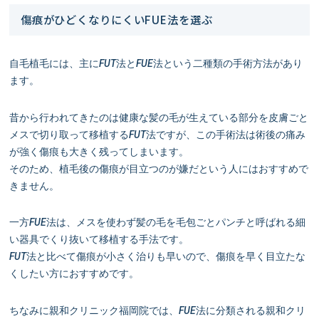
傷痕がひどくなりにくいFUE法を選ぶ
自毛植毛には、主にFUT法とFUE法という二種類の手術方法があり
ます。
昔から行われてきたのは健康な髪の毛が生えている部分を皮膚ごと
メスで切り取って移植するFUT法ですが、この手術法は術後の痛み
が強く傷痕も大きく残ってしまいます。
そのため、植毛後の傷痕が目立つのが嫌だという人にはおすすめで
きません。
一方FUE法は、メスを使わず髪の毛を毛包ごとパンチと呼ばれる細
い器具でくり抜いて移植する手法です。
FUT法と比べて傷痕が小さく治りも早いので、傷痕を早く目立たな
くしたい方におすすめです。
ちなみに親和クリニック福岡院では、FUE法に分類される親和クリ