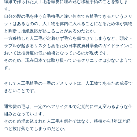
繊維で作られた人工毛を頭皮に埋め込む移植手術のことを指しま
す。
自分の髪の毛を使う自毛植毛と違い何本でも植毛できるというメリ
ットはあるものの、人工物を体内に入れることになるため体が異物
と判断し拒絶反応が起こることがあるのだとか。
一方移植した人工毛が定着せず毛穴を傷つけてしまうなど、頭皮ト
ラブルが起きるリスクもあるため日本皮膚科学会のガイドラインに
おいては推奨度の低い施術となっているのが現状です。
そのため、現在日本では取り扱っているクリニックは少ないようで
す。
そして人工毛植毛の一番のデメリットは、人工物であるため成長で
きないことです。
通常髪の毛は、一定のヘアサイクルで定期的に生え変わるような仕
組みとなっています。
そのため埋め込まれた人工毛も例外ではなく、移植から1年ほど経
つと抜け落ちてしまうのだとか。